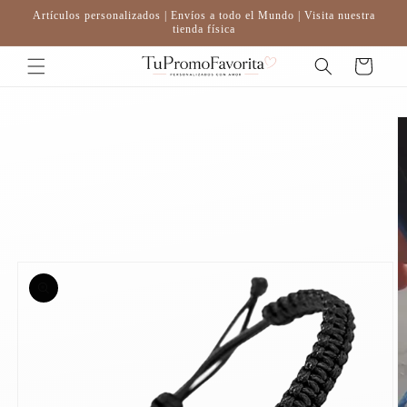
Ir
Artículos personalizados | Envíos a todo el Mundo | Visita nuestra
directamente
tienda física
al contenido
Carrito
Ir
directamente
a la
información
del producto