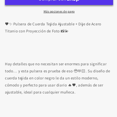
de
de
Cuerda
Cuerda
Tejida
Tejida
Más opciones de pago
con
con
foto
foto
🖤✨ Pulsera de Cuerda Tejida Ajustable + Dije de Acero
Personalizada
Personalizada
Titanio con Proyección de Foto 📸💫
❤️
❤️
Hay detalles que no necesitan ser enormes para significar
todo… y esta pulsera es prueba de eso 🥹🫶🏻. Su diseño de
cuerda tejida en color negro le da un estilo moderno,
cómodo y perfecto para usar diario 🔥🖤, además de ser
ajustable, ideal para cualquier muñeca.