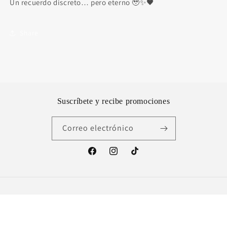
Un recuerdo discreto… pero eterno 🥹✨🖤
Share
Suscríbete y recibe promociones
Correo electrónico
Facebook
Instagram
TikTok
País/región
México | MXN $