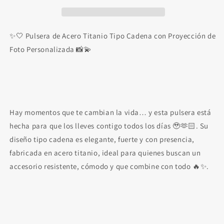
para
para
Hombre/Mujer
Hombre/Mujer
con
con
foto
foto
✨🤍 Pulsera de Acero Titanio Tipo Cadena con Proyección de
Personalizada❗
Personalizada❗
Foto Personalizada 📸💫
Hay momentos que te cambian la vida… y esta pulsera está
hecha para que los lleves contigo todos los días 🥹🫶🏻. Su
diseño tipo cadena es elegante, fuerte y con presencia,
fabricada en acero titanio, ideal para quienes buscan un
accesorio resistente, cómodo y que combine con todo 🔥✨.