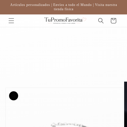
Ir
Artículos personalizados | Envíos a todo el Mundo | Visita nuestra
directamente
tienda física
al contenido
Carrito
Ir
directamente
a la
información
del producto