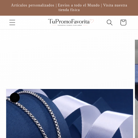
Ir
Artículos personalizados | Envíos a todo el Mundo | Visita nuestra
directamente
tienda física
al contenido
Carrito
Ir
directamente
a la
información
del producto