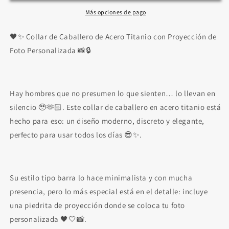
Con
Con
Foto
Foto
Más opciones de pago
personalizada
personalizada
de
de
🖤✨ Collar de Caballero de Acero Titanio con Proyección de
proyección
proyección
Foto Personalizada 📸🔒
❤️
❤️
Hay hombres que no presumen lo que sienten… lo llevan en
silencio 🥹🫶🏻. Este collar de caballero en acero titanio está
hecho para eso: un diseño moderno, discreto y elegante,
perfecto para usar todos los días 😎✨.
Su estilo tipo barra lo hace minimalista y con mucha
presencia, pero lo más especial está en el detalle: incluye
una piedrita de proyección donde se coloca tu foto
personalizada 🖤🤍📸.