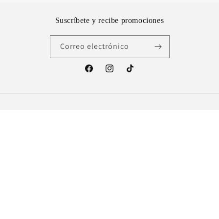
Suscríbete y recibe promociones
Correo electrónico
Facebook
Instagram
TikTok
País/región
México | MXN $
Formas
de
© 2026,
TUPROMOFAVORITAMZT
Tecnología de Shopify
pago
Política de privacidad
Política de reembolso
Términos del servicio
Política de envío
Información de contacto